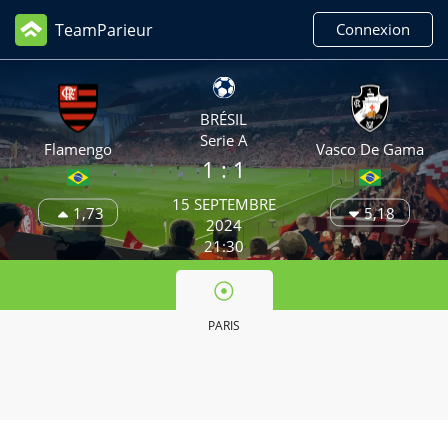
TeamParieur
Connexion
BRÉSIL
Serie A
Flamengo
Vasco De Gama
1 : 1
15 SEPTEMBRE
1,73
5,18
2024
21:30
PARIS