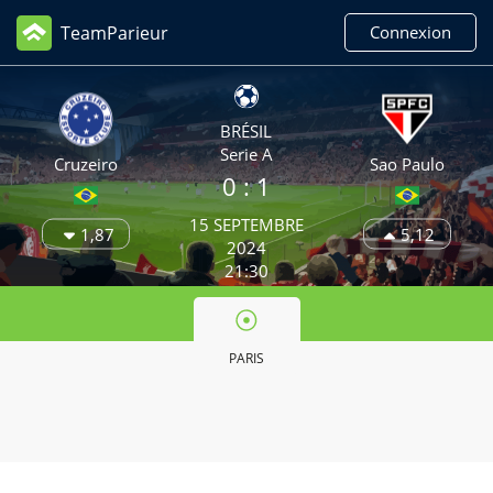
TeamParieur
Connexion
BRÉSIL
Serie A
Cruzeiro
Sao Paulo
0 :
1
15 SEPTEMBRE
1,87
5,12
2024
21:30
PARIS