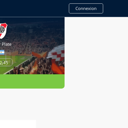
Connexion
r Plate
2,45