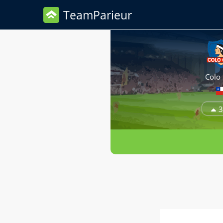
TeamParieur
Colo
3