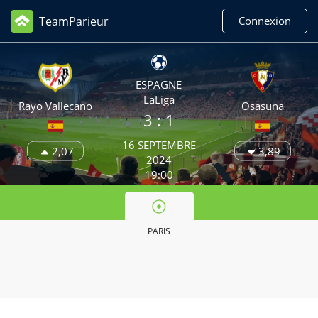
TeamParieur
Connexion
ESPAGNE
LaLiga
Rayo Vallecano
Osasuna
3
: 1
16 SEPTEMBRE
2,07
3,89
2024
19:00
PARIS