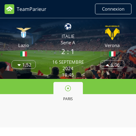
TeamParieur
Connexion
ITALIE
Serie A
Lazio
Verona
2
: 1
16 SEPTEMBRE
1,52
6,06
2024
18:45
PARIS