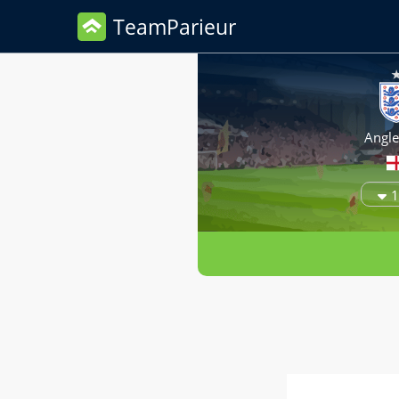
TeamParieur
Angle
1