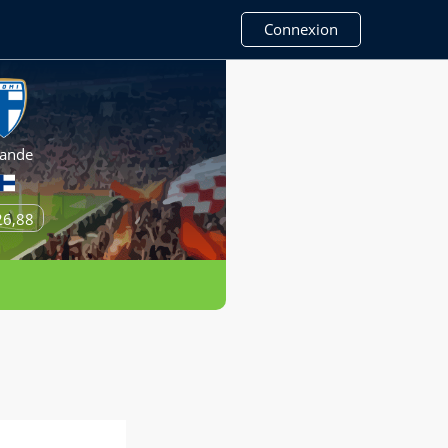
Connexion
lande
26,88