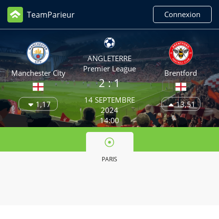
TeamParieur
Connexion
ANGLETERRE
Premier League
Manchester City
Brentford
2
: 1
14 SEPTEMBRE
1,17
13,51
2024
14:00
PARIS