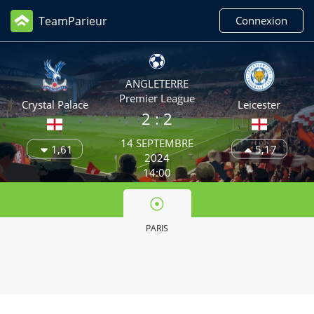
TeamParieur
Connexion
ANGLETERRE
Premier League
Crystal Palace
Leicester
2 : 2
14 SEPTEMBRE
1,61
5,17
2024
14:00
PARIS