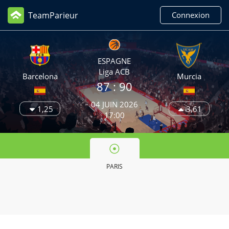
TeamParieur
Connexion
ESPAGNE
Liga ACB
Barcelona
Murcia
87 :
90
04 JUIN 2026
1,25
3,61
17:00
PARIS