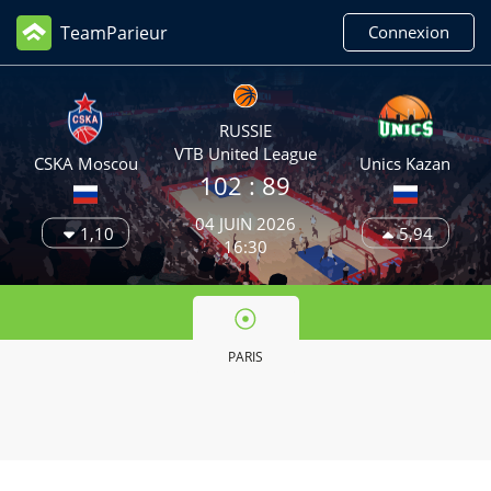
TeamParieur
Connexion
RUSSIE
VTB United League
CSKA Moscou
Unics Kazan
102
: 89
04 JUIN 2026
1,10
5,94
16:30
PARIS