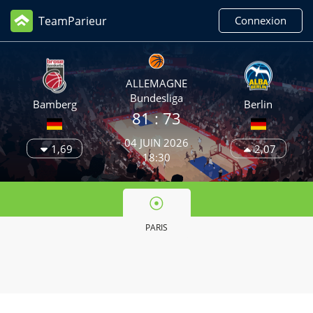
TeamParieur
Connexion
ALLEMAGNE
Bundesliga
Bamberg
Berlin
81
: 73
04 JUIN 2026
1,69
2,07
18:30
PARIS