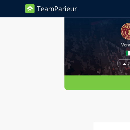
TeamParieur
Ven
2