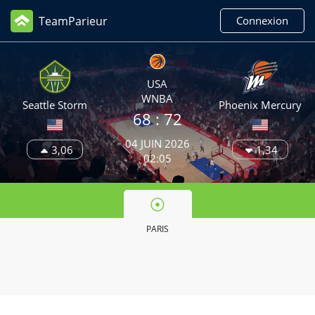
TeamParieur
Connexion
USA
WNBA
Seattle Storm
Phoenix Mercury
68 :
72
04 JUIN 2026
3,06
1,34
02:05
PARIS