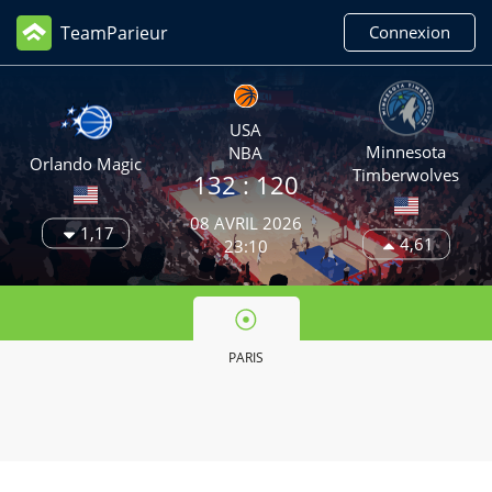
TeamParieur
Connexion
USA
Minnesota
NBA
Orlando Magic
Timberwolves
132
: 120
08 AVRIL 2026
1,17
4,61
23:10
PARIS