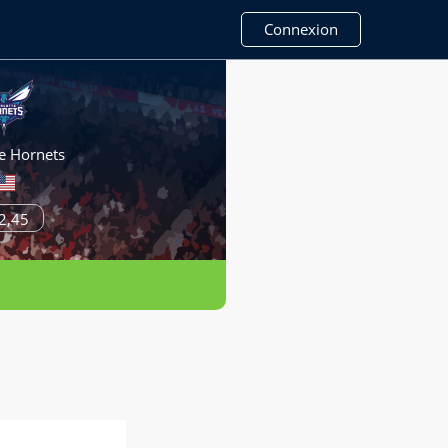
Connexion
e Hornets
2,45