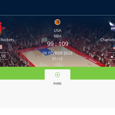
USA
NBA
 Rockets
Charlott
99 :
109
06 FÉVRIER 2026
,50
01:12
PARIS