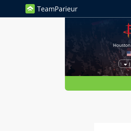
TeamParieur
Houston
1