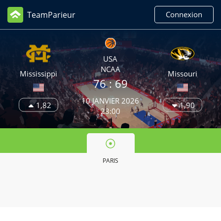
TeamParieur
Connexion
USA
NCAA
Mississippi
Missouri
76
: 69
10 JANVIER 2026
1,82
1,90
23:00
PARIS