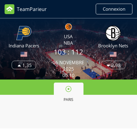
TeamParieur
Connexion
USA
NBA
Indiana Pacers
Brooklyn Nets
103 :
112
06 NOVEMBRE
1,35
2,98
2025
00:10
PARIS