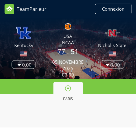
TeamParieur
Connexion
USA
NCAA
Kentucky
Nicholls State
77
: 51
05 NOVEMBRE
0,00
0,00
2025
00:00
PARIS