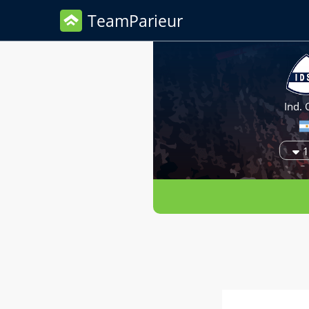
TeamParieur
Ind. 
1