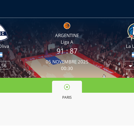
ARGENTINE
Liga A
Oliva
La 
91
: 87
05 NOVEMBRE 2025
,56
00:30
PARIS