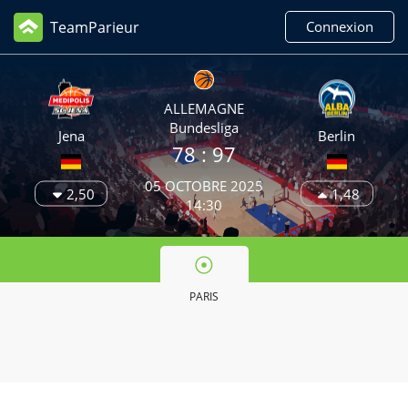
TeamParieur
Connexion
ALLEMAGNE
Bundesliga
Jena
Berlin
78 :
97
05 OCTOBRE 2025
2,50
1,48
14:30
PARIS