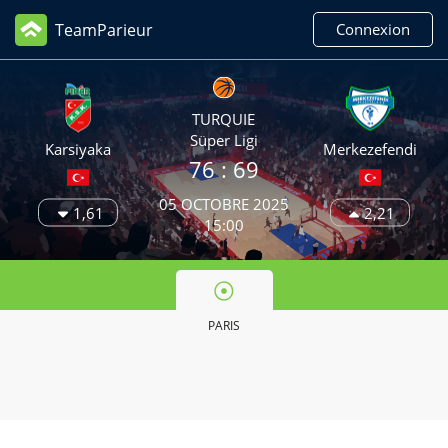
TeamParieur
Connexion
TURQUIE
Süper Ligi
Karsiyaka
Merkezefendi
76
: 69
05 OCTOBRE 2025
1,61
2,21
15:00
PARIS