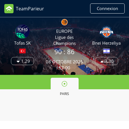
TeamParieur
Connexion
EUROPE
Ligue des
Tofas SK
Bnei Herzeliya
Champions
90
: 86
1,29
3,30
08 OCTOBRE 2025
17:00
PARIS