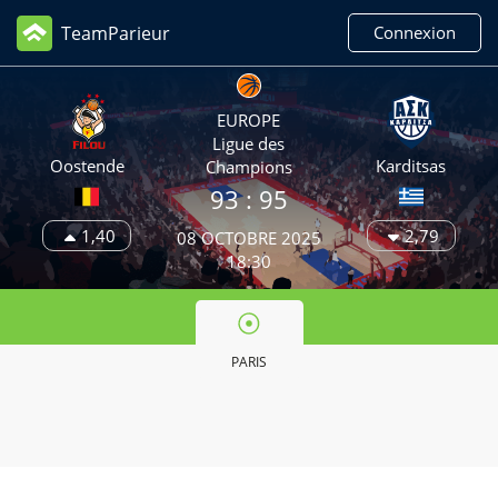
TeamParieur
Connexion
EUROPE
Ligue des
Oostende
Karditsas
Champions
93 :
95
1,40
2,79
08 OCTOBRE 2025
18:30
PARIS