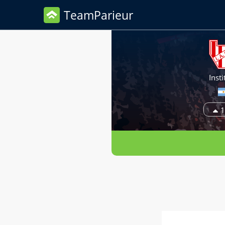
TeamParieur
Insti
1