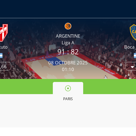
ARGENTINE
Liga A
tuto
Boca 
91
: 82
08 OCTOBRE 2025
,66
01:10
PARIS