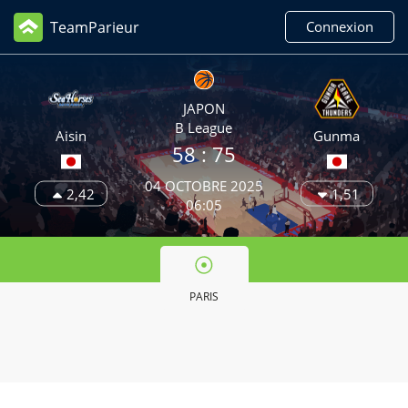
TeamParieur
Connexion
JAPON
B League
Aisin
Gunma
58 :
75
04 OCTOBRE 2025
2,42
1,51
06:05
PARIS