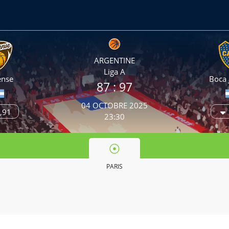
ARGENTINE
Liga A
ense
Boca 
87 :
97
04 OCTOBRE 2025
,91
23:30
PARIS