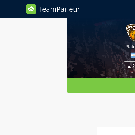
TeamParieur
Plat
2