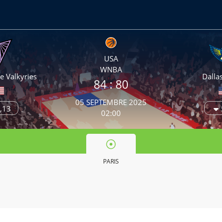
USA
WNBA
e Valkyries
Dalla
84
: 80
05 SEPTEMBRE 2025
,13
02:00
PARIS