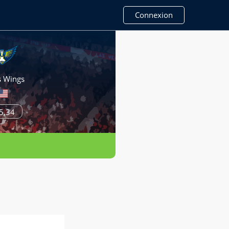
Connexion
s Wings
5,34