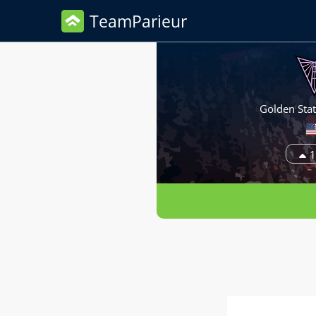
TeamParieur
Golden Stat
1