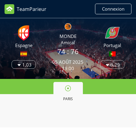
TeamParieur
Connexion
MONDE
Amical
Espagne
Portugal
74 :
76
05 AOÛT 2025
1,03
9,29
19:00
PARIS