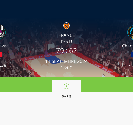
FRANCE
Pro B
azac
Cham
79
: 62
14 SEPTEMBRE 2024
,38
18:00
PARIS