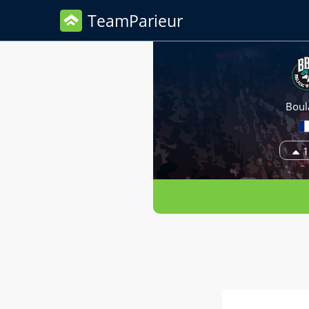
TeamParieur
Boul
1