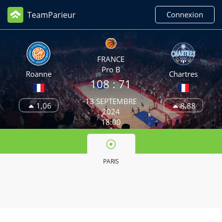
TeamParieur
Connexion
FRANCE
Pro B
Roanne
Chartres
108
: 71
13 SEPTEMBRE
1,06
8,88
2024
18:00
PARIS